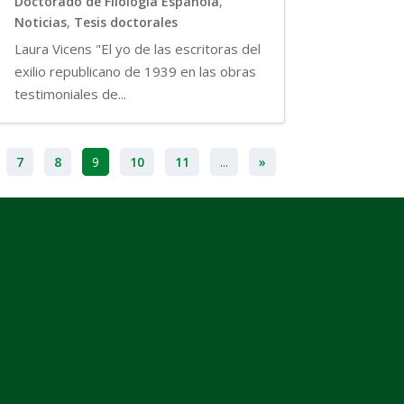
Doctorado de Filología Española
,
Noticias
,
Tesis doctorales
Laura Vicens "El yo de las escritoras del
exilio republicano de 1939 en las obras
testimoniales de...
7
8
9
10
11
...
»