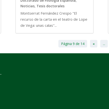
Doctorado de Filología Española
,
Noticias
,
Tesis doctorales
Montserrat Fernández Crespo "El
recurso de la carta en el teatro de Lope
de Vega: unas calas"...
Página 9 de 14
«
...