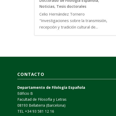
Doctorado de Filología Española
,
Noticias
,
Tesis doctorales
Celio Hernández Tornero
"Investigaciones sobre la transmisión,
recepción y tradición cultural de...
CONTACTO
Departamento de Filología Española
Edificio B
Facultad de Filosofía y Letras
08193 Bellaterra (Barcelona)
TEL +34 93 581 12 16