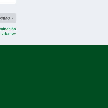
ÓXIMO
lminación
o urbano»