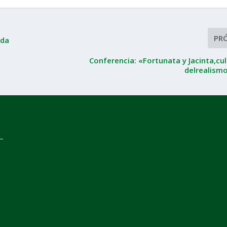
PR
ada
Conferencia: «Fortunata y Jacinta,cu
delrealism