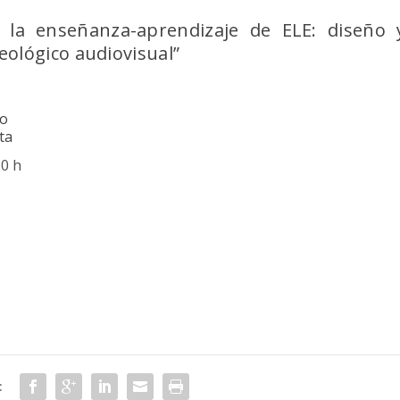
n la enseñanza-aprendizaje de ELE: diseño 
eológico audiovisual”
lo
ta
30 h
: