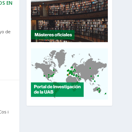
OS EN
yo de
Cos i