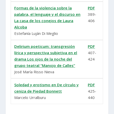
Formas de la violencia sobre la
PDF
palabra, el lenguaje y el discurso en
389-
La casa de los conejos de Laura
406
Alcoba
Estefanía Luján Di Meglio
Delirium poeticum: transgresión
PDF
lírica y perspectiva subjetiva en el
407-
drama Los ojos de la noche del
424
grupo teatral “Manojo de Calles”
José María Risso Nieva
Soledad y erotismo en De círculo y
PDF
ceniza de Piedad Bonnett
425-
Marcelo Urralburu
440