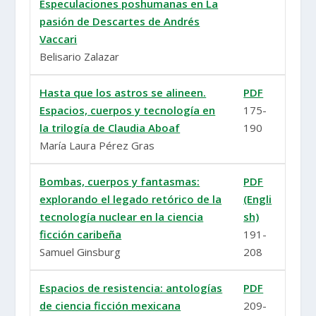
Especulaciones poshumanas en La
pasión de Descartes de Andrés
Vaccari
Belisario Zalazar
Hasta que los astros se alineen.
PDF
Espacios, cuerpos y tecnología en
175-
la trilogía de Claudia Aboaf
190
María Laura Pérez Gras
Bombas, cuerpos y fantasmas:
PDF
explorando el legado retórico de la
(Engli
tecnología nuclear en la ciencia
sh)
ficción caribeña
191-
Samuel Ginsburg
208
Espacios de resistencia: antologías
PDF
de ciencia ficción mexicana
209-