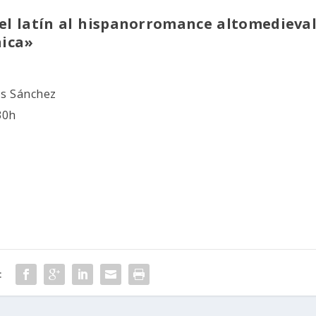
el latín al hispanorromance altomedieval
ica»
os Sánchez
30h
: