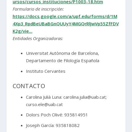
ursos/cursos_instituciones/P1003-18.htm
Formulario de inscripción:
https://docs.google.com/a/upf.edu/forms/d/1M
4Xp3_RpdBeUBaBGnQUUyY4MGQrRlJwVp55ZfFDV
K2g/vie…
Entidades Organizadoras:
Universitat Autònoma de Barcelona,
Departamento de Filología Española
Instituto Cervantes
CONTACTO
Carolina Julià Luna: carolina.julia@uab.cat;
curso.ele@uab.cat
Dolors Poch Olivé: 935814951
Joseph García: 935818082