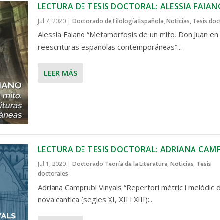
LECTURA DE TESIS DOCTORAL: ALESSIA FAIAN
Jul 7, 2020
|
Doctorado de Filología Española
,
Noticias
,
Tesis doc
Alessia Faiano “Metamorfosis de un mito. Don Juan en 
reescrituras españolas contemporáneas”...
LEER MÁS
LECTURA DE TESIS DOCTORAL: ADRIANA CAM
Jul 1, 2020
|
Doctorado Teoría de la Literatura
,
Noticias
,
Tesis
doctorales
Adriana Camprubí Vinyals “Repertori mètric i melòdic d
nova cantica (segles XI, XII i XIII):...