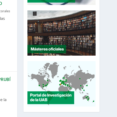
O
torales
las
PRUBÍ
e la