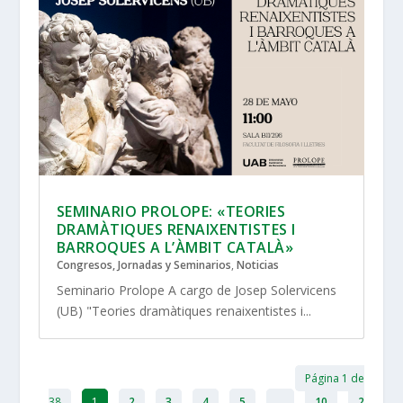
SEMINARIO PROLOPE: «TEORIES
DRAMÀTIQUES RENAIXENTISTES I
BARROQUES A L’ÀMBIT CATALÀ»
Congresos, Jornadas y Seminarios
,
Noticias
Seminario Prolope A cargo de Josep Solervicens
(UB) "Teories dramàtiques renaixentistes i...
Página 1 de
38
1
2
3
4
5
...
10
2